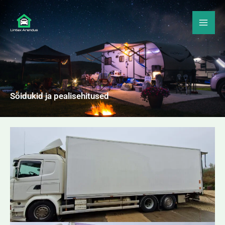
Skip
Mai
to
Me
content
Sõidukid ja pealisehitused