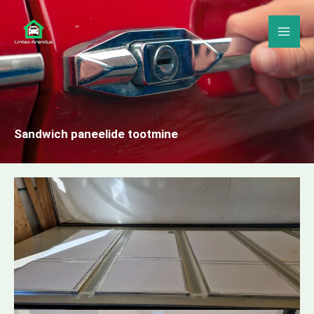
Skip
Mai
to
Me
content
Sandwich paneelide tootmine